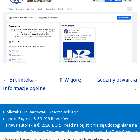
Odnośniki
←
Biblioteka -
⤊
W górę
Godziny otwarcia
informacje ogólne
→
nawigacji
książki
Biblioteka Uniwersytetu Rzeszowskiego
Szkolenie
ul. prof. Pigonia 8, 35-959 Rzeszów
Prawa autorskie © 2026, BUR. Treści na tej stronie są udostępniane na
licencji
Creative Commons Uznanie Autorstwa – Na Tych Samych
biblioteczne
Warunkach 4.0
Gromadzimy i przetwarzamy dane użytkowników w