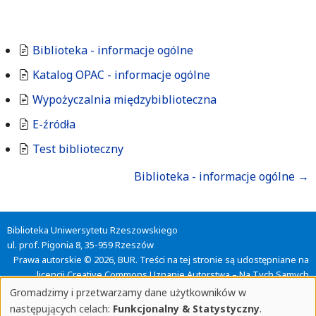
Biblioteka - informacje ogólne
Katalog OPAC - informacje ogólne
Wypożyczalnia międzybiblioteczna
E-źródła
Test biblioteczny
Odnośniki
Biblioteka - informacje ogólne
→
nawigacji
Biblioteka Uniwersytetu Rzeszowskiego
książki
ul. prof. Pigonia 8, 35-959 Rzeszów
Prawa autorskie © 2026, BUR. Treści na tej stronie są udostępniane na
Szkolenie
licencji
Creative Commons Uznanie Autorstwa – Na Tych Samych
Warunkach 4.0
Gromadzimy i przetwarzamy dane użytkowników w
biblioteczne
(CC BY-SA 4.0)
, o ile nie zaznaczono inaczej.
Gromadzone
następujących celach:
Funkcjonalny & Statystyczny
.