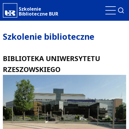
Przejdź
Szkolenie
do
Biblioteczne BUR
treści
Szkolenie biblioteczne
BIBLIOTEKA UNIWERSYTETU
RZESZOWSKIEGO